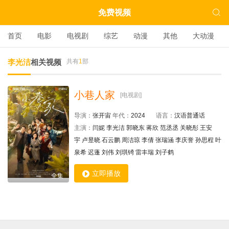

免费视频
首页
电影
电视剧
综艺
动漫
其他
大动漫
李光洁
相关视频
共有
1
部
小巷人家
[电视剧]
导演：
张开宙
年代：
2024
语言：
汉语普通话
主演：
闫妮
李光洁
郭晓东
蒋欣
范丞丞
关晓彤
王安
宇
卢昱晓
石云鹏
周洁琼
李倩
张瑞涵
李庆誉
孙思程
叶
泉希
迟蓬
刘伟
刘琪锜
雷丰瑞
刘子鹤

立即播放
全集