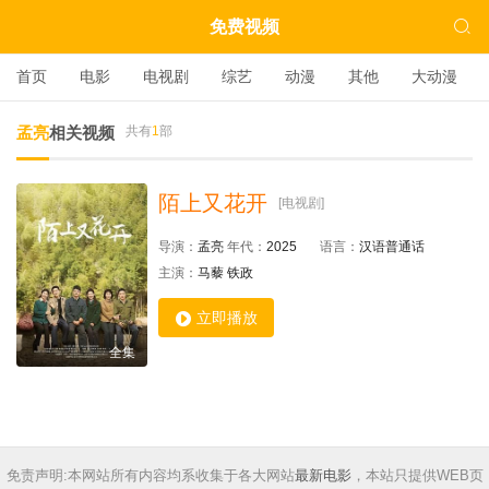

免费视频
首页
电影
电视剧
综艺
动漫
其他
大动漫
孟亮
相关视频
共有
1
部
陌上又花开
[电视剧]
导演：
孟亮
年代：
2025
语言：
汉语普通话
主演：
马藜
铁政

立即播放
全集
免责声明:本网站所有内容均系收集于各大网站
最新电影
，本站只提供WEB页